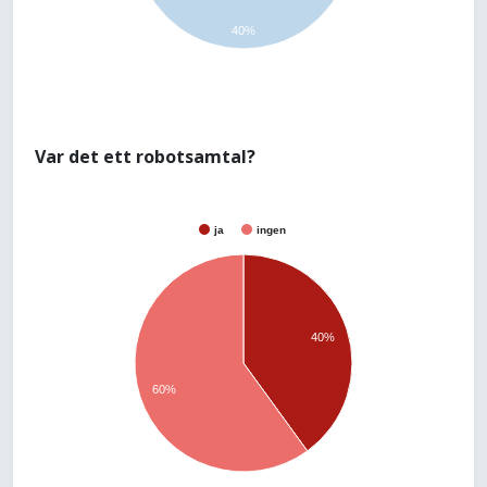
40%
Var det ett robotsamtal?
ja
ingen
40%
60%