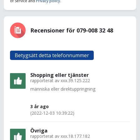
of Service and
Privacy policy
.
Recensioner för 079-008 32 48
Betygsätt detta telefonnummer
Shopping eller tjänster
rapporterat av
xxx.39.125.222
människa eller direktuppringning
3 år ago
(2022-12-03 10:39:22)
Övriga
rapporterat av
xxx.18.177.182