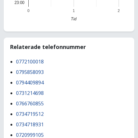
23:00
0
1
2
Tid
Relaterade telefonnummer
0772100018
0795858093
0794409894
0731214698
0766760855
0734719512
0734718931
0720999105