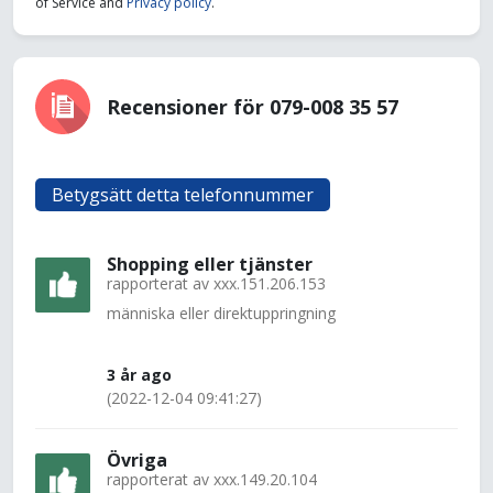
of Service and
Privacy policy
.
Recensioner för 079-008 35 57
Betygsätt detta telefonnummer
Shopping eller tjänster
rapporterat av
xxx.151.206.153
människa eller direktuppringning
3 år ago
(2022-12-04 09:41:27)
Övriga
rapporterat av
xxx.149.20.104