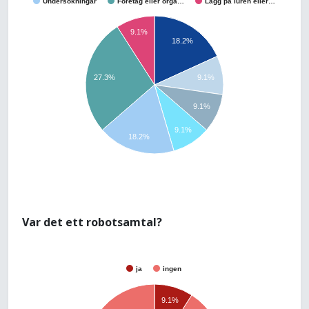
Undersökningar
Företag eller orga…
Lägg på luren eller…
9.1%
18.2%
9.1%
27.3%
9.1%
9.1%
18.2%
Var det ett robotsamtal?
ja
ingen
9.1%