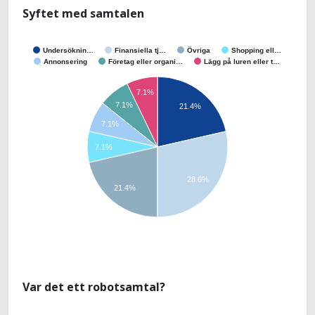
Syftet med samtalen
Undersöknin…
Finansiella tj…
Övriga
Shopping ell…
Annonsering
Företag eller organi…
Lägg på luren eller t…
7.1%
7.1%
21.4%
7.1%
7.1%
28.6%
21.4%
Var det ett robotsamtal?