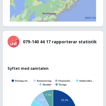
079-140 44 17 rapporterar statistik
Syftet med samtalen
Företag ell…
Annonsering
Finansiell…
Undersökn…
Skulder
Övriga
7.7%
7.7%
23.1%