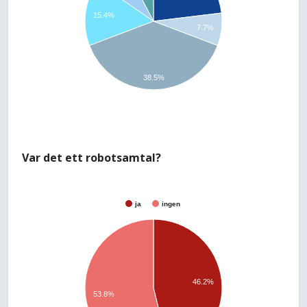
15.4%
7.7%
38.5%
Var det ett robotsamtal?
ja
ingen
46.2%
53.8%