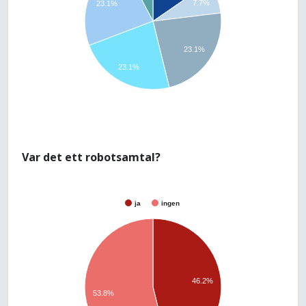
7.7%
23.1%
23.1%
23.1%
Var det ett robotsamtal?
ja
ingen
46.2%
53.8%