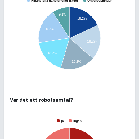
Finansiella tjänster eller frågor
Undersökningar
9.1%
18.2%
18.2%
18.2%
18.2%
18.2%
Var det ett robotsamtal?
ja
ingen