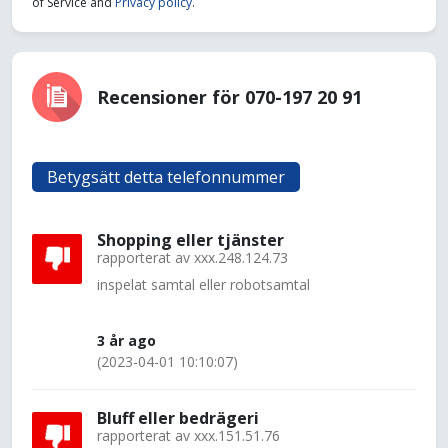
of Service and
Privacy policy
.
Recensioner för 070-197 20 91
Betygsätt detta telefonnummer
Shopping eller tjänster
rapporterat av
xxx.248.124.73
inspelat samtal eller robotsamtal
3 år ago
(2023-04-01 10:10:07)
Bluff eller bedrägeri
rapporterat av
xxx.151.51.76