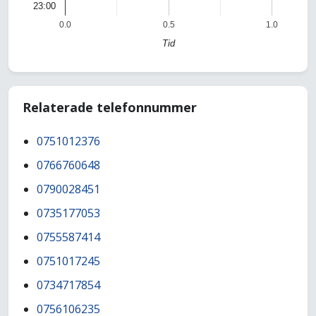
23:00
0.0
0.5
1.0
Tid
Relaterade telefonnummer
0751012376
0766760648
0790028451
0735177053
0755587414
0751017245
0734717854
0756106235