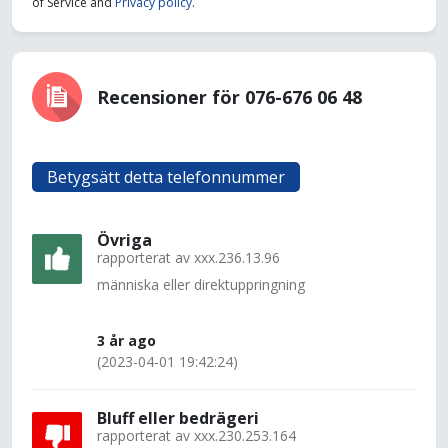
of Service and
Privacy policy
.
Recensioner för 076-676 06 48
Betygsätt detta telefonnummer
Övriga
rapporterat av
xxx.236.13.96
människa eller direktuppringning
3 år ago
(2023-04-01 19:42:24)
Bluff eller bedrägeri
rapporterat av
xxx.230.253.164