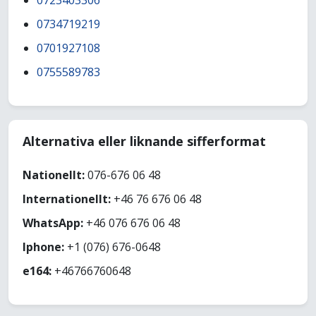
0723403306
0734719219
0701927108
0755589783
Alternativa eller liknande sifferformat
Nationellt:
076-676 06 48
Internationellt:
+46 76 676 06 48
WhatsApp:
+46 076 676 06 48
Iphone:
+1 (076) 676-0648
e164:
+46766760648