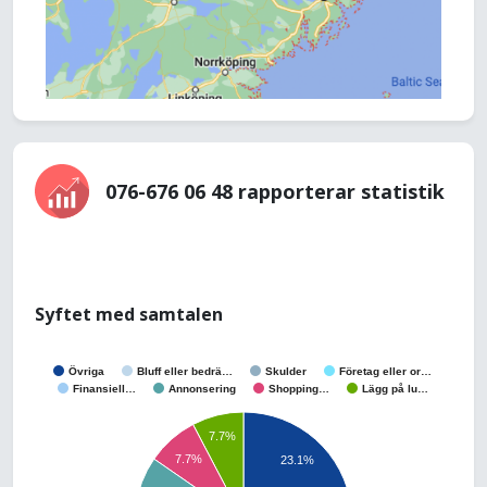
076-676 06 48 rapporterar statistik
Syftet med samtalen
Övriga
Bluff eller bedrä…
Skulder
Företag eller or…
Finansiell…
Annonsering
Shopping…
Lägg på lu…
7.7%
7.7%
23.1%