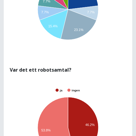
7.7%
7.7%
7.7%
15.4%
23.1%
Var det ett robotsamtal?
ja
ingen
46.2%
53.8%