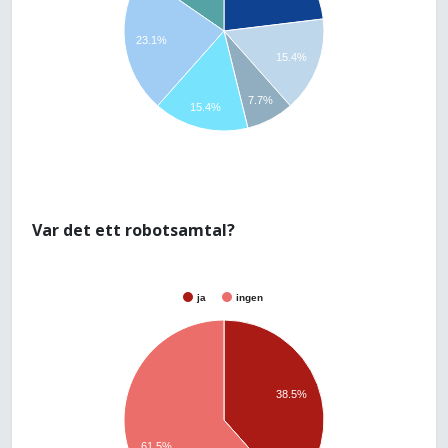
23.1%
15.4%
7.7%
15.4%
Var det ett robotsamtal?
ja
ingen
38.5%
61.5%