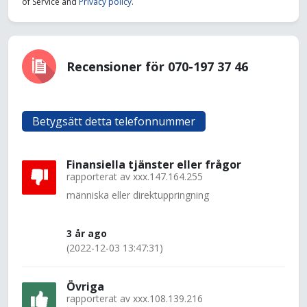
of Service and
Privacy policy
.
Recensioner för 070-197 37 46
Betygsätt detta telefonnummer
Finansiella tjänster eller frågor
rapporterat av
xxx.147.164.255
människa eller direktuppringning
3 år ago
(2022-12-03 13:47:31)
Övriga
rapporterat av
xxx.108.139.216