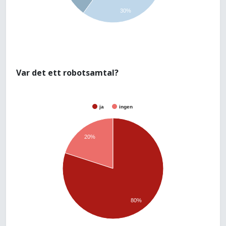
30%
Var det ett robotsamtal?
ja
ingen
20%
80%