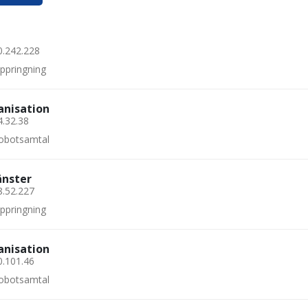
0.242.228
uppringning
anisation
4.32.38
 robotsamtal
änster
8.52.227
uppringning
anisation
0.101.46
 robotsamtal