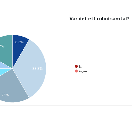
Var det ett robotsamtal?
8.3%
.7%
ja
33.3%
ingen
25%