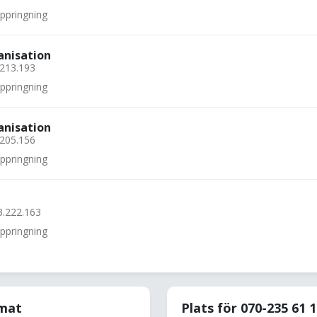
uppringning
anisation
.213.193
uppringning
anisation
.205.156
uppringning
3.222.163
uppringning
rmat
Plats för 070-235 61 