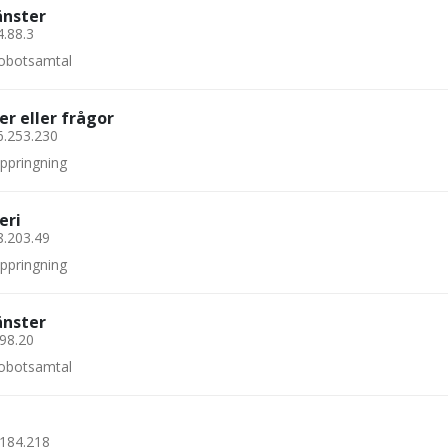
änster
4.88.3
 robotsamtal
er eller frågor
6.253.230
uppringning
eri
8.203.49
uppringning
änster
.98.20
 robotsamtal
.184.218