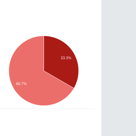
33.3%
66.7%