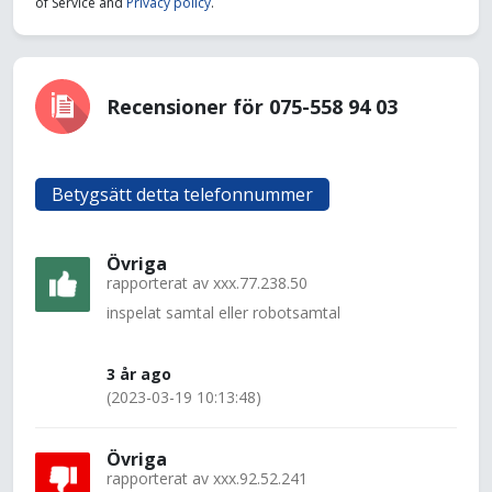
of Service and
Privacy policy
.
Recensioner för 075-558 94 03
Betygsätt detta telefonnummer
Övriga
rapporterat av
xxx.77.238.50
inspelat samtal eller robotsamtal
3 år ago
(2023-03-19 10:13:48)
Övriga
rapporterat av
xxx.92.52.241