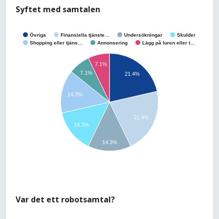
Syftet med samtalen
Övriga
Finansiella tjänste…
Undersökningar
Skulder
Shopping eller tjäns…
Annonsering
Lägg på luren eller t…
7.1%
7.1%
21.4%
14.3%
21.4%
14.3%
14.3%
Var det ett robotsamtal?