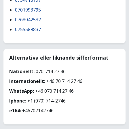
0734713197
0701993795
0768042532
0755589837
Alternativa eller liknande sifferformat
Nationellt:
070-714 27 46
Internationellt:
+46 70 714 27 46
WhatsApp:
+46 070 714 27 46
Iphone:
+1 (070) 714-2746
e164:
+46707142746