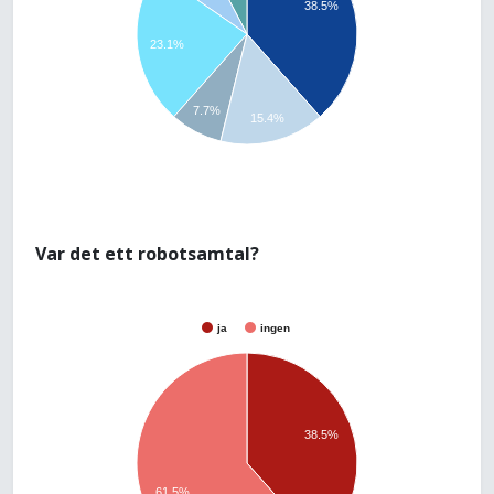
38.5%
23.1%
7.7%
15.4%
Var det ett robotsamtal?
ja
ingen
38.5%
61.5%