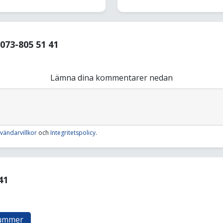
73-805 51 41
Lämna dina kommentarer nedan
vändarvillkor
och
Integritetspolicy
.
41
nummer