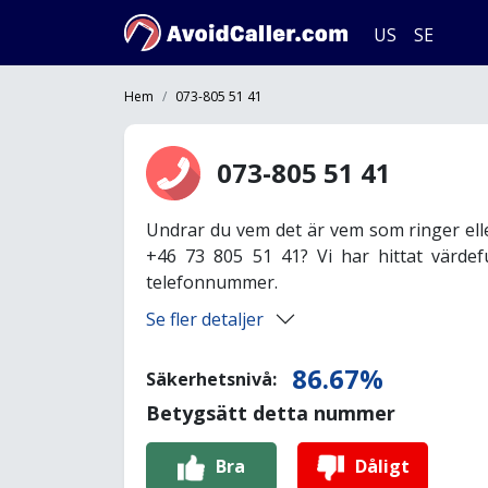
US
SE
Hem
073-805 51 41
073-805 51 41
Undrar du vem det är vem som ringer ell
+46 73 805 51 41? Vi har hittat värdef
telefonnummer.
Se fler detaljer
86.67%
Säkerhetsnivå:
Betygsätt detta nummer
Bra
Dåligt