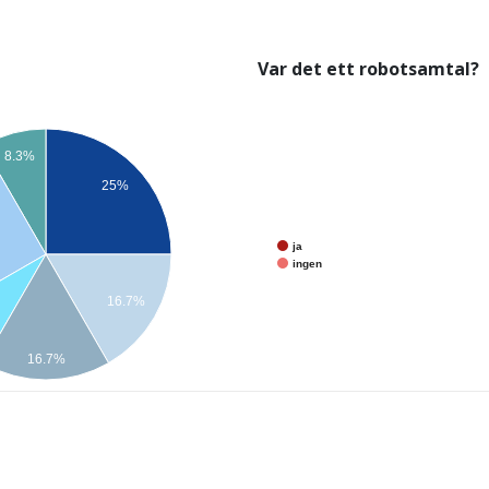
Var det ett robotsamtal?
8.3%
25%
ja
ingen
16.7%
16.7%