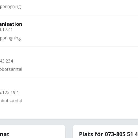
uppringning
anisation
9.17.41
uppringning
.43.234
 robotsamtal
5.123.192
 robotsamtal
rmat
Plats för 073-805 51 