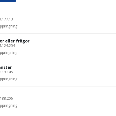
0.177.13
uppringning
er eller frågor
4.124.254
uppringning
änster
.119.145
uppringning
.188.206
uppringning