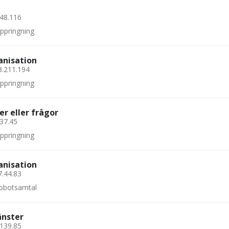
148.116
uppringning
anisation
3.211.194
uppringning
er eller frågor
.37.45
uppringning
anisation
7.44.83
 robotsamtal
änster
.139.85