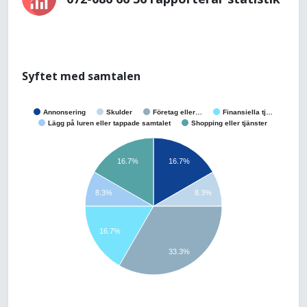
Syftet med samtalen
Annonsering
Skulder
Företag eller…
Finansiella tj…
Lägg på luren eller tappade samtalet
Shopping eller tjänster
16.7%
16.7%
8.3%
8.3%
16.7%
33.3%