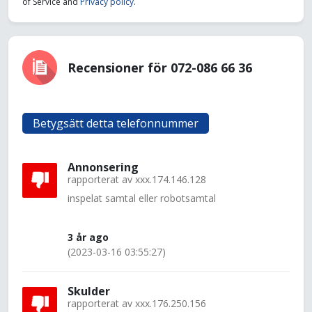
of Service and
Privacy policy
.
Recensioner för 072-086 66 36
Betygsätt detta telefonnummer
Annonsering
rapporterat av
xxx.174.146.128
inspelat samtal eller robotsamtal
3 år ago
(2023-03-16 03:55:27)
Skulder
rapporterat av
xxx.176.250.156