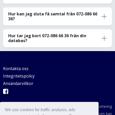
Hur kan jag sluta få samtal från 072-086 66
36?
Hur tar jag bort 072-086 66 36 från din
databas?
Kontakta oss
Integritetspolicy
Användarvillkor
AVSKYDANDE: Vi är inte en byrå för konsumentrapportering
We use cookies for traffic analysis, ads
enligt definitionen i någon statlig institution. AvoidCaller.com kan