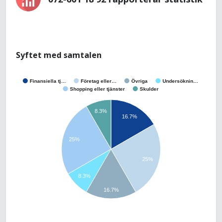
Syftet med samtalen
Finansiella tj…
Företag eller…
Övriga
Undersöknin…
Shopping eller tjänster
Skulder
8.3%
16.7%
25%
25%
8.3%
16.7%