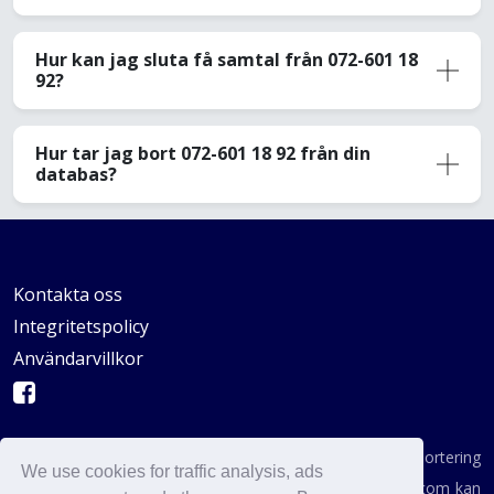
Hur kan jag sluta få samtal från 072-601 18
92?
Hur tar jag bort 072-601 18 92 från din
databas?
Kontakta oss
Integritetspolicy
Användarvillkor
AVSKYDANDE: Vi är inte en byrå för konsumentrapportering
We use cookies for traffic analysis, ads
enligt definitionen i någon statlig institution. AvoidCaller.com kan