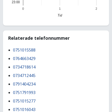
23:00
0
1
2
Tid
Relaterade telefonnummer
0751015588
0764663429
0734718614
0734712445
0791404234
0751791993
0751015277
0751016043