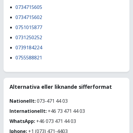
0734715605
0734715602
0751015877
0731250252
0739184224
0755588821
Alternativa eller liknande sifferformat
Nationellt:
073-471 44 03
Internationellt:
+46 73 471 44 03
WhatsApp:
+46 073 471 44 03
Iphone:
+1 (073) 471-4403