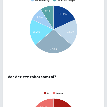
Annonsering
Undersökningar
9.1%
18.2%
9.1%
18.2%
18.2%
27.3%
Var det ett robotsamtal?
ja
ingen