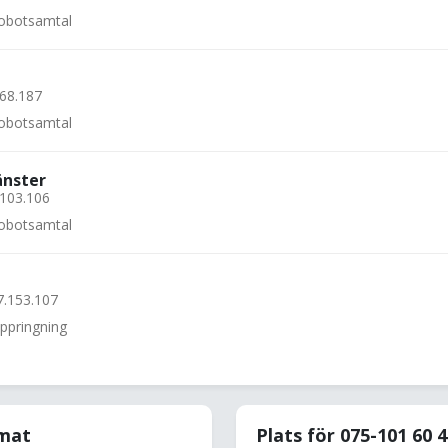
 robotsamtal
.68.187
 robotsamtal
änster
.103.106
 robotsamtal
7.153.107
uppringning
rmat
Plats för 075-101 60 