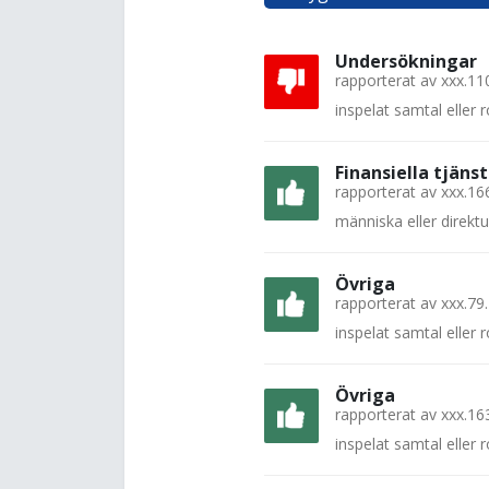
Undersökningar
rapporterat av
xxx.11
inspelat samtal eller
Finansiella tjänst
rapporterat av
xxx.16
människa eller direkt
Övriga
rapporterat av
xxx.79
inspelat samtal eller
Övriga
rapporterat av
xxx.16
inspelat samtal eller