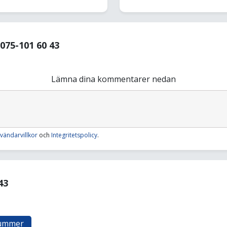
75-101 60 43
Lämna dina kommentarer nedan
vändarvillkor
och
Integritetspolicy
.
43
nummer