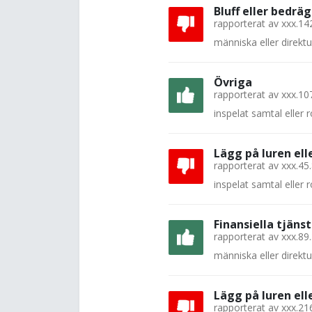
Bluff eller bedräg
rapporterat av
xxx.14
människa eller direkt
Övriga
rapporterat av
xxx.10
inspelat samtal eller
Lägg på luren el
rapporterat av
xxx.45
inspelat samtal eller
Finansiella tjänst
rapporterat av
xxx.89
människa eller direkt
Lägg på luren el
rapporterat av
xxx.21