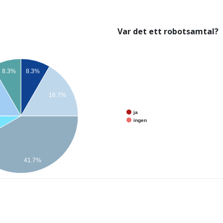
Var det ett robotsamtal?
8.3%
8.3%
16.7%
ja
ingen
41.7%