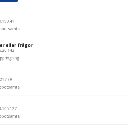
0.190.41
 robotsamtal
er eller frågor
6.26.142
uppringning
.217.89
 robotsamtal
3.105.127
 robotsamtal