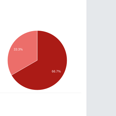
33.3%
66.7%