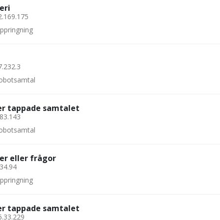
eri
2.169.175
uppringning
7.232.3
 robotsamtal
ler tappade samtalet
.83.143
 robotsamtal
er eller frågor
.34.94
uppringning
ler tappade samtalet
6.33.229