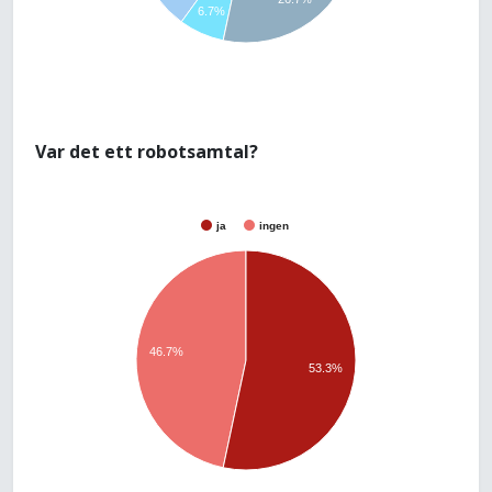
6.7%
Var det ett robotsamtal?
ja
ingen
46.7%
53.3%