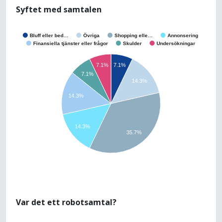
Syftet med samtalen
Bluff eller bed…
Övriga
Shopping elle…
Annonsering
Finansiella tjänster eller frågor
Skulder
Undersökningar
7.1%
7.1%
7.1%
14.3%
14.3%
14.3%
35.7%
Var det ett robotsamtal?