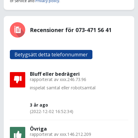
of Service and
Privacy policy
.
Recensioner för 073-471 56 41
Betygsätt detta telefonnummer
Bluff eller bedrägeri
rapporterat av
xxx.246.73.96
inspelat samtal eller robotsamtal
3 år ago
(2022-12-02 16:52:34)
Övriga
rapporterat av
xxx.146.212.209