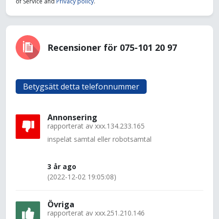
of Service and
Privacy policy
.
Recensioner för 075-101 20 97
Betygsätt detta telefonnummer
Annonsering
rapporterat av
xxx.134.233.165
inspelat samtal eller robotsamtal
3 år ago
(2022-12-02 19:05:08)
Övriga
rapporterat av
xxx.251.210.146