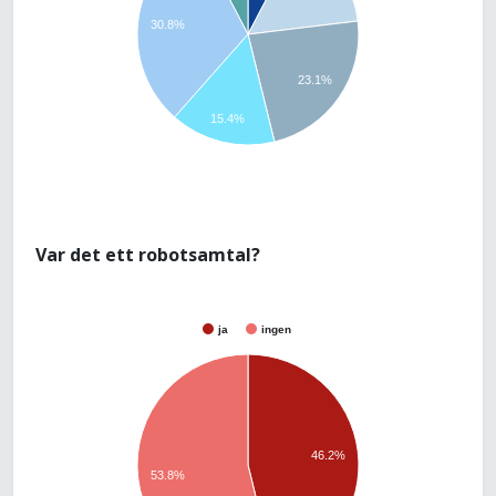
30.8%
23.1%
15.4%
Var det ett robotsamtal?
ja
ingen
46.2%
53.8%