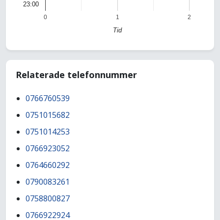
23:00
0
1
2
Tid
Relaterade telefonnummer
0766760539
0751015682
0751014253
0766923052
0764660292
0790083261
0758800827
0766922924