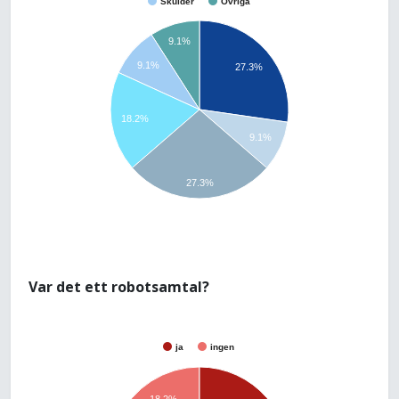
Skulder
Övriga
9.1%
9.1%
27.3%
18.2%
9.1%
27.3%
Var det ett robotsamtal?
ja
ingen