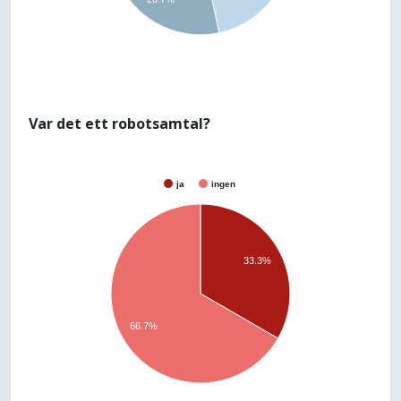
Var det ett robotsamtal?
ja
ingen
33.3%
66.7%