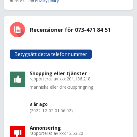
of Service and
Privacy policy
.
Recensioner för 073-471 84 51
Betygsätt detta telefonnummer
Shopping eller tjänster
rapporterat av
xxx.201.136.218
människa eller direktuppringning
3 år ago
(2022-12-02 01:56:02)
Annonsering
rapporterat av
xxx.12.53.20