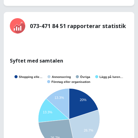
073-471 84 51 rapporterar statistik
Syftet med samtalen
Shopping elle…
Annonsering
Övriga
Lägg på luren…
Företag eller organisation
13.3%
20%
13.3%
26.7%
26.7%