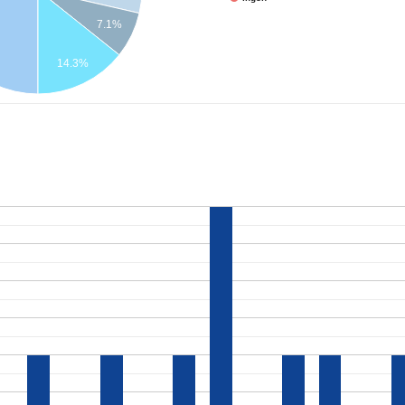
7.1%
14.3%