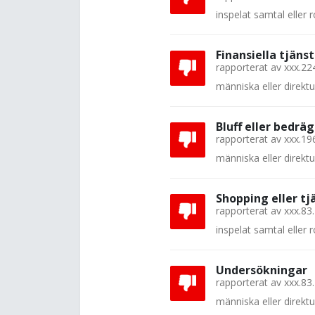
inspelat samtal eller
Finansiella tjänst
rapporterat av
xxx.22
människa eller direkt
Bluff eller bedräg
rapporterat av
xxx.19
människa eller direkt
Shopping eller tj
rapporterat av
xxx.83
inspelat samtal eller
Undersökningar
rapporterat av
xxx.83
människa eller direkt