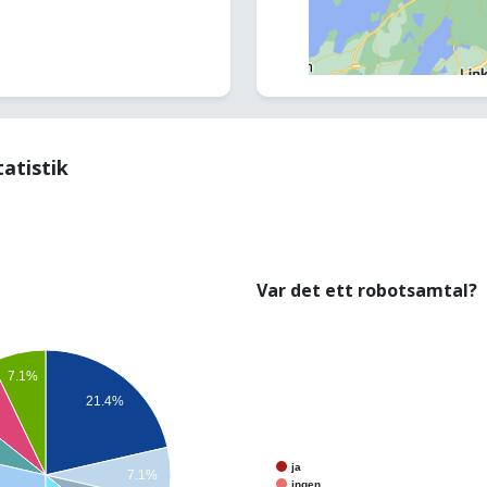
tatistik
Var det ett robotsamtal?
7.1%
%
21.4%
ja
7.1%
ingen