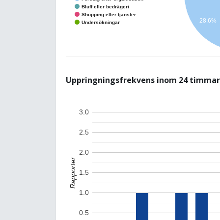
Bluff eller bedrägeri
Shopping eller tjänster
28.6%
Undersökningar
Uppringningsfrekvens inom 24 timmar
3.0
2.5
2.0
Rapporter
1.5
1.0
0.5