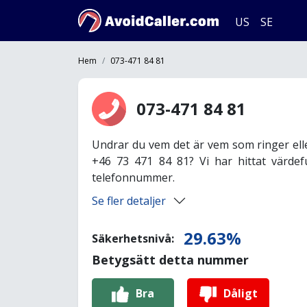
US
SE
Hem
073-471 84 81
073-471 84 81
Undrar du vem det är vem som ringer ell
+46 73 471 84 81? Vi har hittat värdef
telefonnummer.
Se fler detaljer
29.63%
Säkerhetsnivå:
Betygsätt detta nummer
Bra
Dåligt