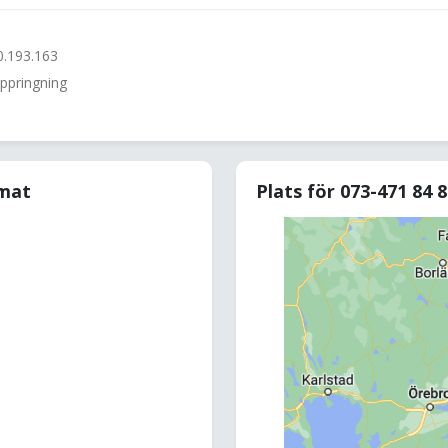
0.193.163
uppringning
rmat
Plats för 073-471 84 