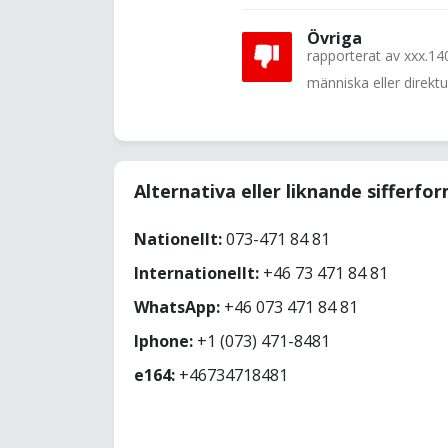
Övriga
rapporterat av
xxx.14
människa eller direkt
Alternativa eller liknande sifferfo
Nationellt:
073-471 84 81
Internationellt:
+46 73 471 84 81
WhatsApp:
+46 073 471 84 81
Iphone:
+1 (073) 471-8481
e164:
+46734718481