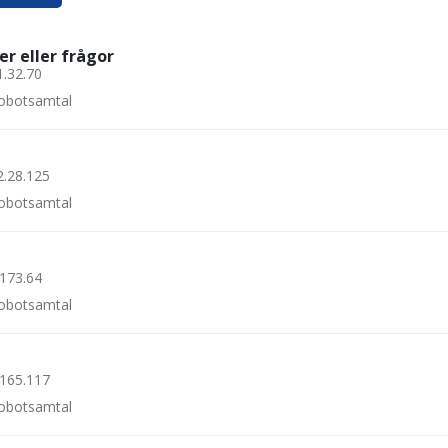
er eller frågor
1.32.70
 robotsamtal
2.28.125
 robotsamtal
.173.64
 robotsamtal
.165.117
 robotsamtal