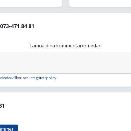
73-471 84 81
Lämna dina kommentarer nedan
vändarvillkor
och
Integritetspolicy
.
81
nummer