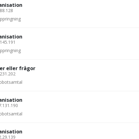
anisation
.88.128
uppringning
anisation
.145.191
uppringning
er eller frågor
.231.202
 robotsamtal
anisation
7.131.190
 robotsamtal
anisation
2.29.139