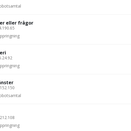
 robotsamtal
er eller frågor
4.190.65
uppringning
eri
6.24.92
uppringning
änster
.152.150
 robotsamtal
.212.108
uppringning