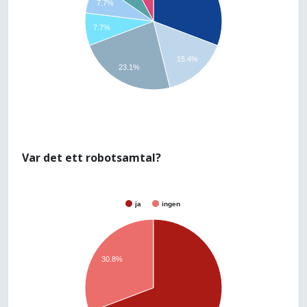
7.7%
7.7%
15.4%
23.1%
Var det ett robotsamtal?
ja
ingen
30.8%