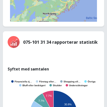
075-101 31 34 rapporterar statistik
Syftet med samtalen
Finansiella tj…
Företag eller…
Shopping ell…
Övriga
Bluff eller bedrägeri
Skulder
Undersökningar
7.7%
7.7%
30.8%