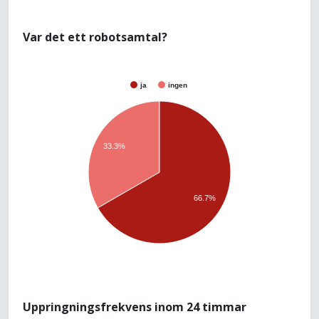
Var det ett robotsamtal?
ja
ingen
33.3%
66.7%
Uppringningsfrekvens inom 24 timmar