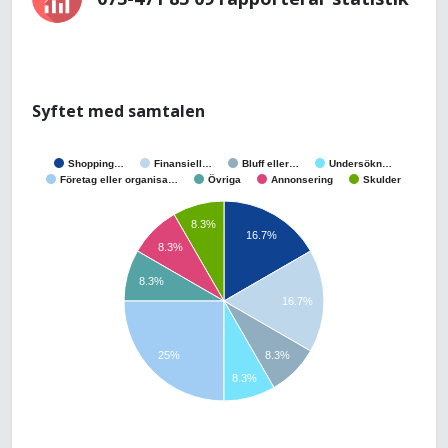
Syftet med samtalen
Shopping…
Finansiell…
Bluff eller…
Undersökn…
Företag eller organisa…
Övriga
Annonsering
Skulder
8.3%
16.7%
8.3%
8.3%
16.7%
8.3%
25%
8.3%