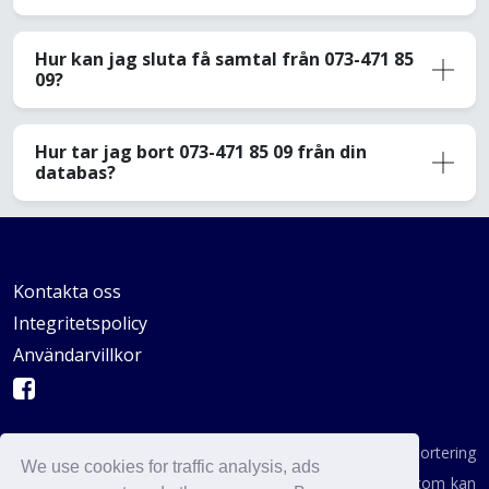
Hur kan jag sluta få samtal från 073-471 85
09?
Hur tar jag bort 073-471 85 09 från din
databas?
Kontakta oss
Integritetspolicy
Användarvillkor
AVSKYDANDE: Vi är inte en byrå för konsumentrapportering
We use cookies for traffic analysis, ads
enligt definitionen i någon statlig institution. AvoidCaller.com kan