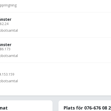
uppringning
änster
.62.24
 robotsamtal
änster
.86.173
 robotsamtal
4.153.159
 robotsamtal
rmat
Plats för 076-676 08 