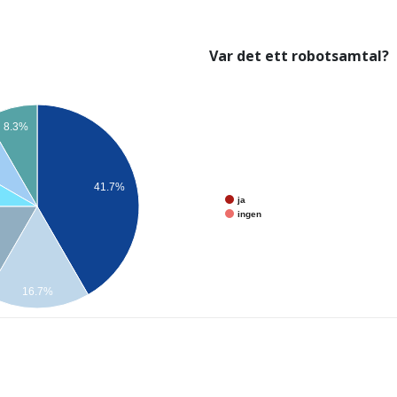
Var det ett robotsamtal?
8.3%
41.7%
ja
ingen
16.7%