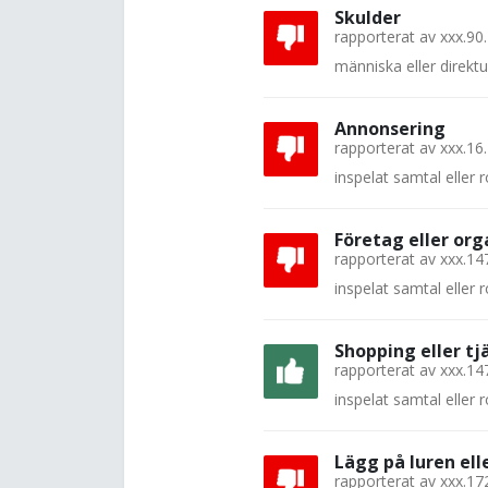
Skulder
rapporterat av
xxx.90
människa eller direkt
Annonsering
rapporterat av
xxx.16
inspelat samtal eller
Företag eller org
rapporterat av
xxx.14
inspelat samtal eller
Shopping eller tj
rapporterat av
xxx.14
inspelat samtal eller
Lägg på luren el
rapporterat av
xxx.17