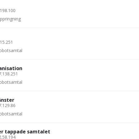
.198.100
uppringning
.15.251
 robotsamtal
anisation
7.138.251
 robotsamtal
änster
7.129.86
 robotsamtal
ler tappade samtalet
2.58.194