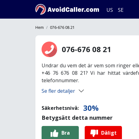
US
SE
Hem
076-676 08 21
076-676 08 21
Undrar du vem det är vem som ringer ell
+46 76 676 08 21? Vi har hittat värdef
telefonnummer.
Se fler detaljer
30%
Säkerhetsnivå:
Betygsätt detta nummer
Bra
Dåligt