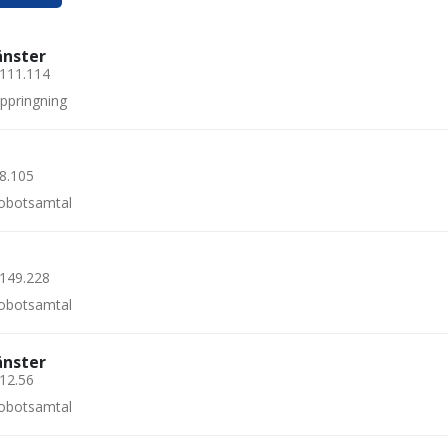
änster
.111.114
uppringning
.8.105
 robotsamtal
.149.228
 robotsamtal
änster
212.56
 robotsamtal