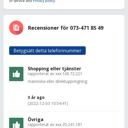
of Service and
Privacy policy
.
Recensioner för 073-471 85 49
Betygsätt detta telefonnummer
Shopping eller tjänster
rapporterat av
xxx.106.72.221
människa eller direktuppringning
3 år ago
(2022-12-03 10:54:41)
Övriga
rapporterat av
xxx.35.241.181