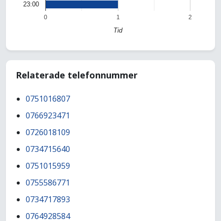
23:00
0
1
2
Tid
Relaterade telefonnummer
0751016807
0766923471
0726018109
0734715640
0751015959
0755586771
0734717893
0764928584