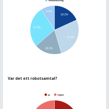
Annonsering
9.1%
18.2%
27.3%
27.3%
18.2%
Var det ett robotsamtal?
ja
ingen