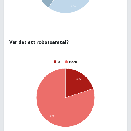
30%
Var det ett robotsamtal?
ja
ingen
20%
80%