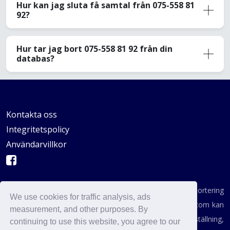
Hur kan jag sluta få samtal från 075-558 81
92?
Hur tar jag bort 075-558 81 92 från din
databas?
Kontakta oss
Integritetspolicy
Användarvillkor
AVSKYDANDE: Vi är inte en byrå för konsumentrapportering
We use cookies for traffic analysis, ads
enligt definitionen i någon statlig institution. AvoidCaller.com kan
measurement, and other purposes. By
inte användas för att fatta beslut om anställning,
continuing to use this website, you agree to our