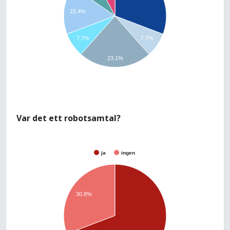
15.4%
7.7%
7.7%
23.1%
Var det ett robotsamtal?
ja
ingen
30.8%