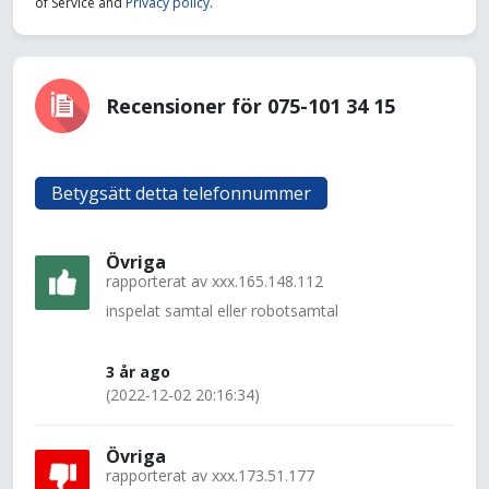
of Service and
Privacy policy
.
Recensioner för 075-101 34 15
Betygsätt detta telefonnummer
Övriga
rapporterat av
xxx.165.148.112
inspelat samtal eller robotsamtal
3 år ago
(2022-12-02 20:16:34)
Övriga
rapporterat av
xxx.173.51.177