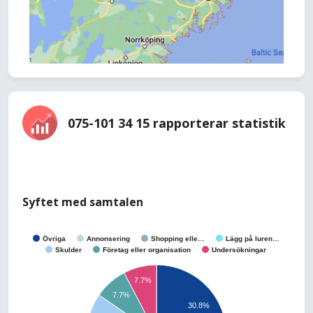
075-101 34 15 rapporterar statistik
Syftet med samtalen
Övriga
Annonsering
Shopping elle…
Lägg på luren…
Skulder
Företag eller organisation
Undersökningar
7.7%
7.7%
30.8%