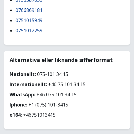
0755587055
0766869181
0751015949
0751012259
Alternativa eller liknande sifferformat
Nationellt:
075-101 34 15
Internationellt:
+46 75 101 34 15
WhatsApp:
+46 075 101 34 15
Iphone:
+1 (075) 101-3415
e164:
+46751013415