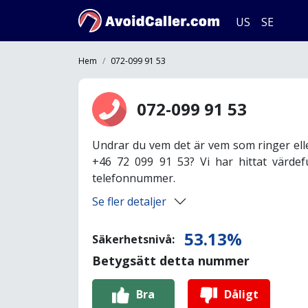
US
SE
Hem
072-099 91 53
072-099 91 53
Undrar du vem det är vem som ringer ell
+46 72 099 91 53? Vi har hittat värdef
telefonnummer.
Se fler detaljer
53.13%
Säkerhetsnivå:
Betygsätt detta nummer
Bra
Dåligt