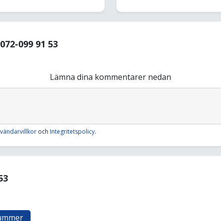
72-099 91 53
Lämna dina kommentarer nedan
vändarvillkor
och
Integritetspolicy
.
53
nummer