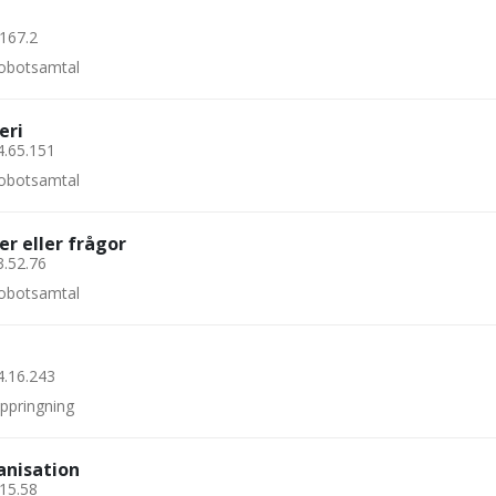
.167.2
 robotsamtal
eri
4.65.151
 robotsamtal
er eller frågor
3.52.76
 robotsamtal
4.16.243
uppringning
anisation
.15.58