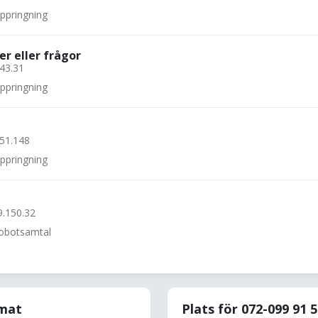
uppringning
er eller frågor
.43.31
uppringning
.51.148
uppringning
9.150.32
 robotsamtal
rmat
Plats för 072-099 91 