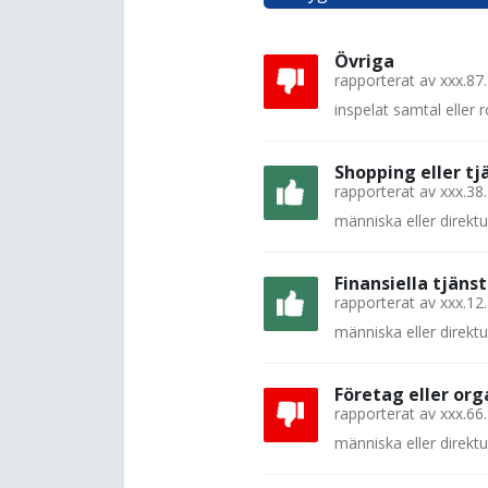
Övriga
rapporterat av
xxx.87
inspelat samtal eller
Shopping eller tj
rapporterat av
xxx.38
människa eller direkt
Finansiella tjänst
rapporterat av
xxx.12
människa eller direkt
Företag eller org
rapporterat av
xxx.66
människa eller direkt