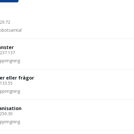
.29.72
 robotsamtal
änster
.237.137
uppringning
er eller frågor
.133.55
uppringning
anisation
.250.30
uppringning