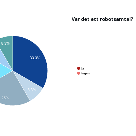
Var det ett robotsamtal?
8.3%
33.3%
ja
ingen
8.3%
25%