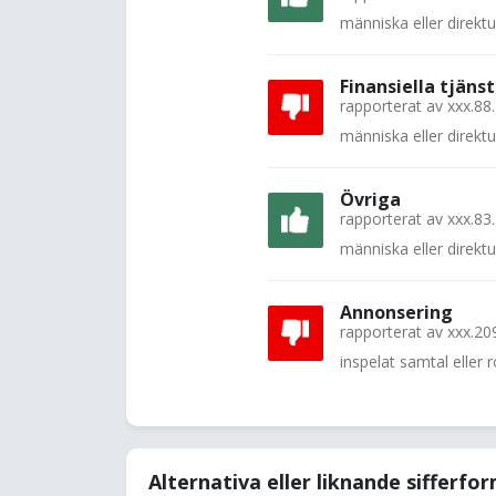
människa eller direkt
Finansiella tjänst
rapporterat av
xxx.88
människa eller direkt
Övriga
rapporterat av
xxx.83
människa eller direkt
Annonsering
rapporterat av
xxx.20
inspelat samtal eller
Alternativa eller liknande sifferfo