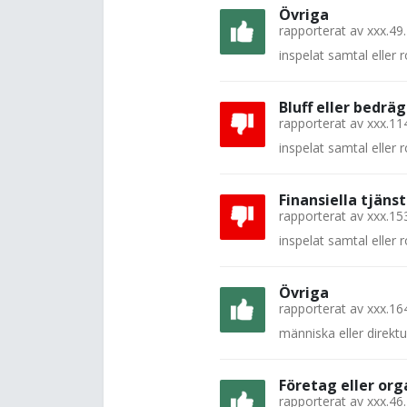
Övriga
rapporterat av
xxx.49
inspelat samtal eller
Bluff eller bedräg
rapporterat av
xxx.11
inspelat samtal eller
Finansiella tjänst
rapporterat av
xxx.15
inspelat samtal eller
Övriga
rapporterat av
xxx.16
människa eller direkt
Företag eller org
rapporterat av
xxx.46