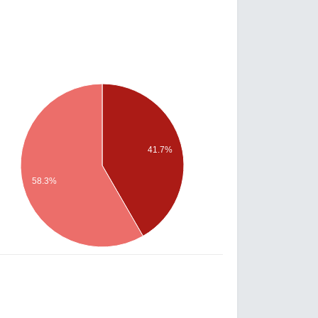
41.7%
58.3%