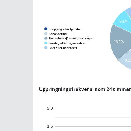
9.1%
Shopping eller tjänster
Annonsering
Finansiella tjänster eller frågor
18.2%
Företag eller organisation
Bluff eller bedrägeri
9.
Uppringningsfrekvens inom 24 timmar
2.0
1.5