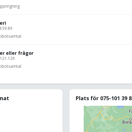
uppringning
eri
4.59.89
 robotsamtal
er eller frågor
.121.129
 robotsamtal
rmat
Plats för 075-101 39 