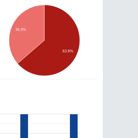
36.4%
63.6%