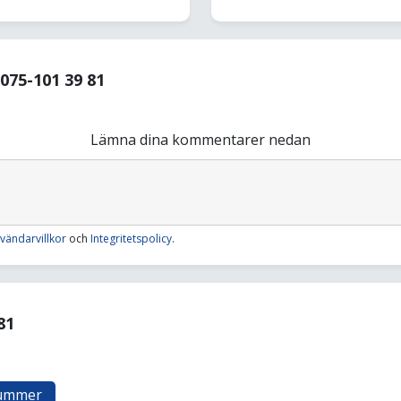
75-101 39 81
Lämna dina kommentarer nedan
vändarvillkor
och
Integritetspolicy
.
81
nummer