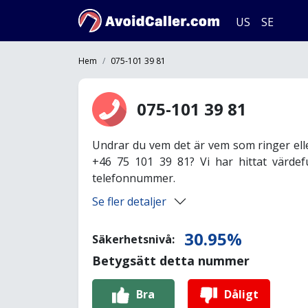
US
SE
Hem
075-101 39 81
075-101 39 81
Undrar du vem det är vem som ringer ell
+46 75 101 39 81? Vi har hittat värdef
telefonnummer.
Se fler detaljer
30.95%
Säkerhetsnivå:
Betygsätt detta nummer
Bra
Dåligt