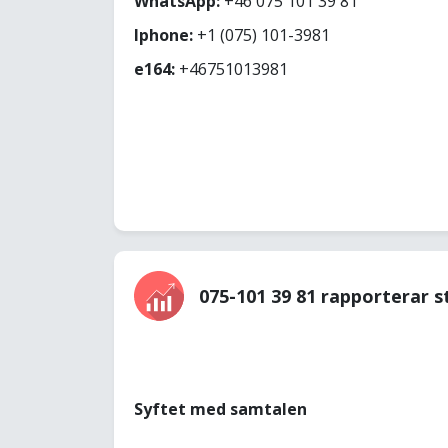
WhatsApp:
+46 075 101 39 81
Iphone:
+1 (075) 101-3981
e164:
+46751013981
075-101 39 81 rapporterar s
Syftet med samtalen