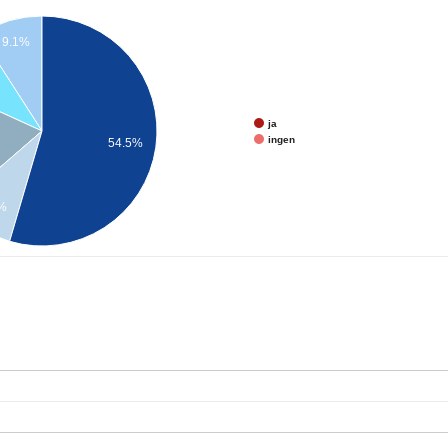
9.1%
ja
ingen
54.5%
1%