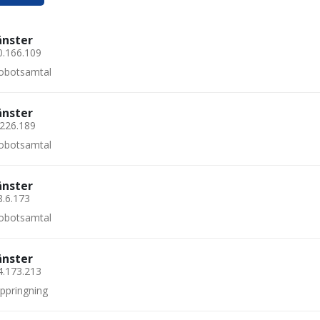
änster
0.166.109
 robotsamtal
änster
.226.189
 robotsamtal
änster
8.6.173
 robotsamtal
änster
4.173.213
uppringning