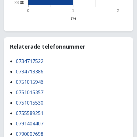
23:00
0
1
2
Tid
Relaterade telefonnummer
0734717522
0734713386
0751015946
0751015357
0751015530
0755589251
0791404407
0790007698