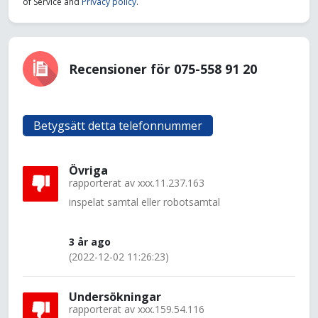
of Service and
Privacy policy
.
Recensioner för 075-558 91 20
Betygsätt detta telefonnummer
Övriga
rapporterat av
xxx.11.237.163
inspelat samtal eller robotsamtal
3 år ago
(2022-12-02 11:26:23)
Undersökningar
rapporterat av
xxx.159.54.116