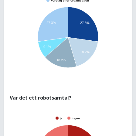
Företag eller organisation
27.3%
27.3%
9.1%
18.2%
18.2%
Var det ett robotsamtal?
ja
ingen