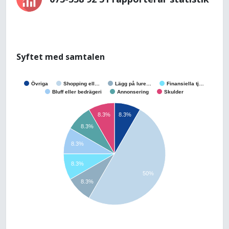
Syftet med samtalen
Övriga
Shopping ell…
Lägg på lure…
Finansiella tj…
Bluff eller bedrägeri
Annonsering
Skulder
8.3%
8.3%
8.3%
8.3%
8.3%
50%
8.3%