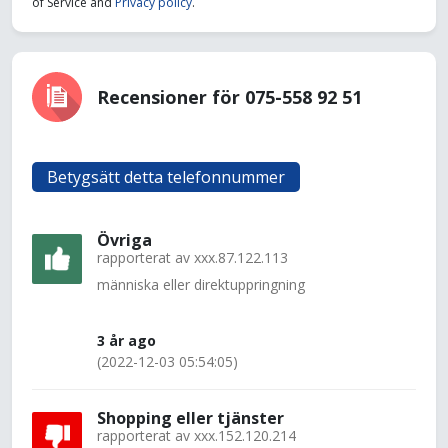
of Service and
Privacy policy
.
Recensioner för 075-558 92 51
Betygsätt detta telefonnummer
Övriga
rapporterat av
xxx.87.122.113
människa eller direktuppringning
3 år ago
(2022-12-03 05:54:05)
Shopping eller tjänster
rapporterat av
xxx.152.120.214