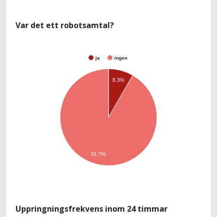
Var det ett robotsamtal?
ja
ingen
8.3%
91.7%
Uppringningsfrekvens inom 24 timmar