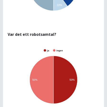
10%
Var det ett robotsamtal?
ja
ingen
50%
50%