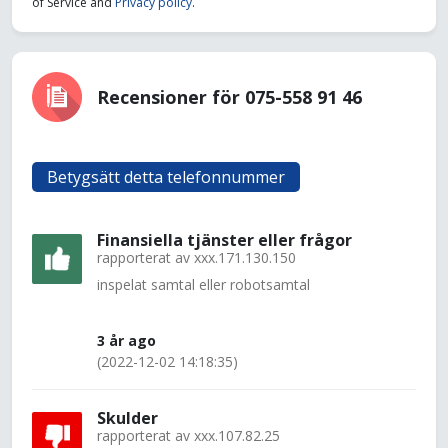
of Service and
Privacy policy
.
Recensioner för 075-558 91 46
Betygsätt detta telefonnummer
Finansiella tjänster eller frågor
rapporterat av
xxx.171.130.150
inspelat samtal eller robotsamtal
3 år ago
(2022-12-02 14:18:35)
Skulder
rapporterat av
xxx.107.82.25