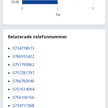
23:00
0
1
2
Tid
Relaterade telefonnummer
0734718073
0766933422
0751793062
0757281797
0766760940
0751014094
0756106156
0734717368