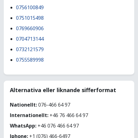
0756100849
0751015498
0769660906
0704713144
0732121579
0755589998
Alternativa eller liknande sifferformat
Nationellt:
076-466 64 97
Internationellt:
+46 76 466 64 97
WhatsApp:
+46 076 466 64 97
Iphone:
+1 (076) 466-6497