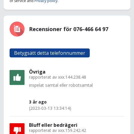
of Service and
Privacy policy
.
Recensioner för 076-466 64 97
Betygsätt detta telefonnummer
Övriga
rapporterat av
xxx.144.238.48
inspelat samtal eller robotsamtal
3 år ago
(2023-03-13 13:34:14)
Bluff eller bedrägeri
rapporterat av
xxx.159.242.42