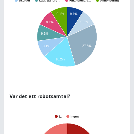
Skulder
Lägg på lure…
Finansiella tj…
Annonsering
9.1%
9.1%
9.1%
9.1%
9.1%
27.3%
9.1%
18.2%
Var det ett robotsamtal?
ja
ingen