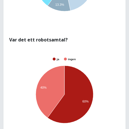
13.3%
Var det ett robotsamtal?
ja
ingen
40%
60%