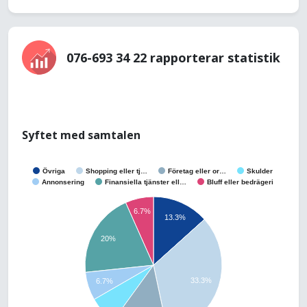
076-693 34 22 rapporterar statistik
Syftet med samtalen
Övriga
Shopping eller tj…
Företag eller or…
Skulder
Annonsering
Finansiella tjänster ell…
Bluff eller bedrägeri
6.7%
13.3%
20%
33.3%
6.7%