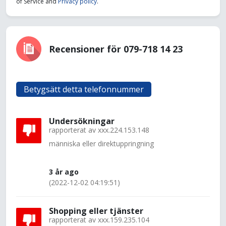
of Service and
Privacy policy
.
Recensioner för 079-718 14 23
Betygsätt detta telefonnummer
Undersökningar
rapporterat av
xxx.224.153.148
människa eller direktuppringning
3 år ago
(2022-12-02 04:19:51)
Shopping eller tjänster
rapporterat av
xxx.159.235.104