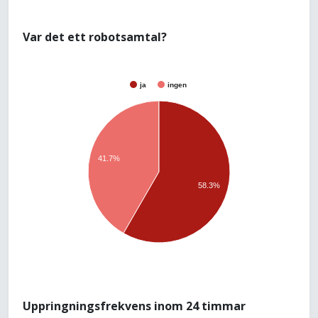
Var det ett robotsamtal?
ja
ingen
41.7%
58.3%
Uppringningsfrekvens inom 24 timmar