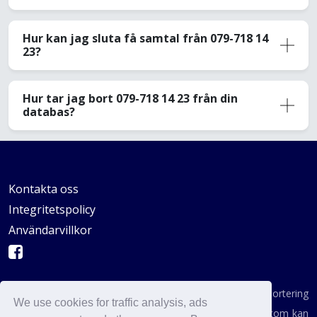
Hur kan jag sluta få samtal från 079-718 14
23?
Hur tar jag bort 079-718 14 23 från din
databas?
Kontakta oss
Integritetspolicy
Användarvillkor
AVSKYDANDE: Vi är inte en byrå för konsumentrapportering
We use cookies for traffic analysis, ads
enligt definitionen i någon statlig institution. AvoidCaller.com kan