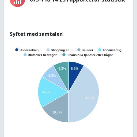
Syftet med samtalen
Undersöknin…
Shopping ell…
Skulder
Annonsering
Bluff eller bedrägeri
Finansiella tjänster eller frågor
8.3%
8.3%
8.3%
16.7%
41.7%
16.7%