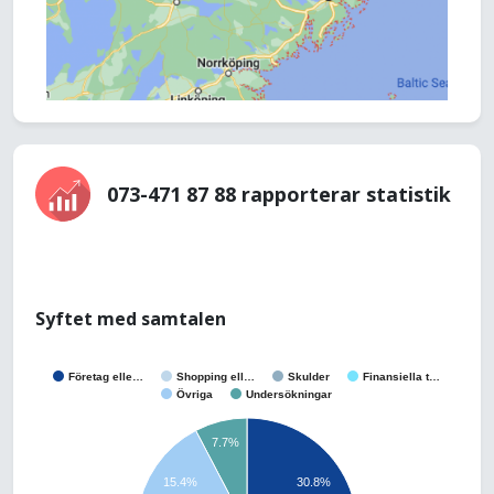
073-471 87 88 rapporterar statistik
Syftet med samtalen
Företag elle…
Shopping ell…
Skulder
Finansiella t…
Övriga
Undersökningar
7.7%
15.4%
30.8%