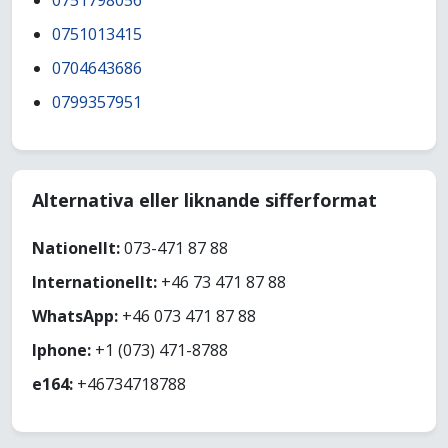
0751798056
0751013415
0704643686
0799357951
Alternativa eller liknande sifferformat
Nationellt:
073-471 87 88
Internationellt:
+46 73 471 87 88
WhatsApp:
+46 073 471 87 88
Iphone:
+1 (073) 471-8788
e164:
+46734718788