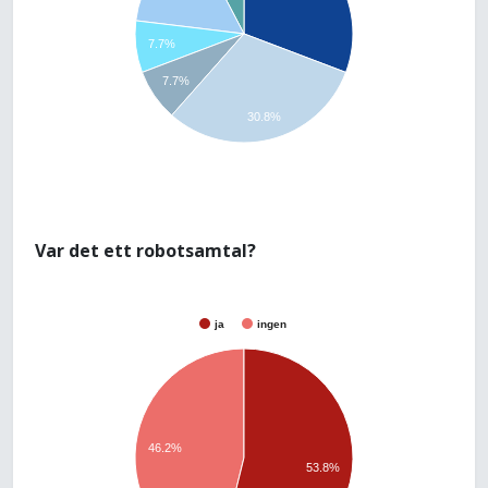
7.7%
7.7%
30.8%
Var det ett robotsamtal?
ja
ingen
46.2%
53.8%