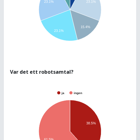
23.1%
23.1%
15.4%
23.1%
Var det ett robotsamtal?
ja
ingen
38.5%
61.5%