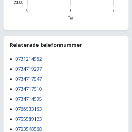
23:00
0
1
2
Tid
Relaterade telefonnummer
0731214962
0734719297
0734717547
0734717910
0734714995
0766933163
0755589123
0703548568