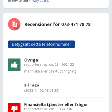
of Service and
Privacy policy
.
Recensioner för 073-471 78 78
Betygsätt detta telefonnummer
Övriga
rapporterat av
xxx.234.160.122
människa eller direktuppringning
3 år ago
(2023-04-02 18:51:32)
Finansiella tjänster eller frågor
rapporterat av
xxx.38.174.236