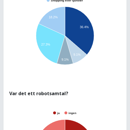
Shopping eller tjänster
18.2%
36.4%
27.3%
9.1%
9.1%
Var det ett robotsamtal?
ja
ingen