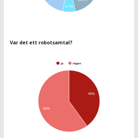
6.7%
Var det ett robotsamtal?
ja
ingen
40%
60%