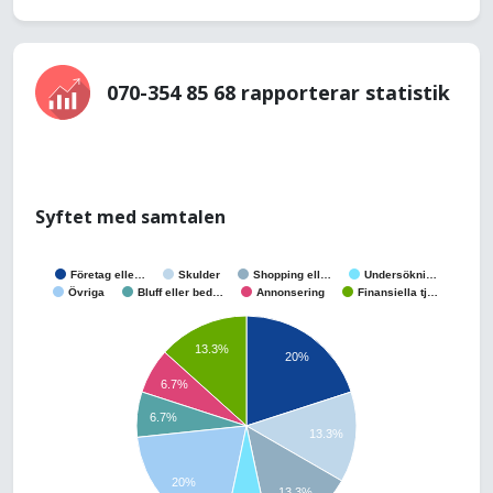
070-354 85 68 rapporterar statistik
Syftet med samtalen
Företag elle…
Skulder
Shopping ell…
Undersökni…
Övriga
Bluff eller bed…
Annonsering
Finansiella tj…
13.3%
20%
6.7%
6.7%
13.3%
20%
13.3%