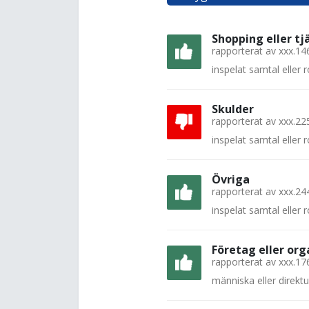
Shopping eller tj
rapporterat av
xxx.14
inspelat samtal eller
Skulder
rapporterat av
xxx.22
inspelat samtal eller
Övriga
rapporterat av
xxx.24
inspelat samtal eller
Företag eller org
rapporterat av
xxx.17
människa eller direkt