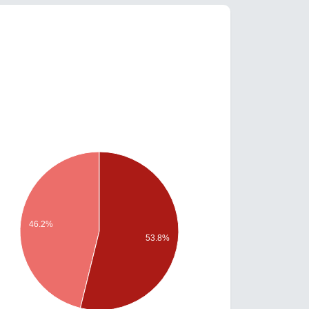
46.2%
53.8%