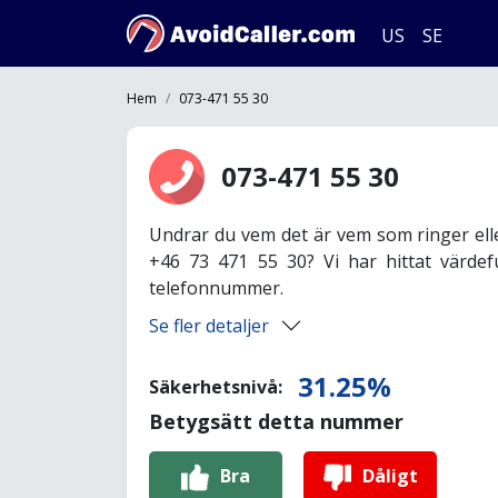
US
SE
Hem
073-471 55 30
073-471 55 30
Undrar du vem det är vem som ringer ell
+46 73 471 55 30? Vi har hittat värdef
telefonnummer.
Se fler detaljer
31.25%
Säkerhetsnivå:
Betygsätt detta nummer
Bra
Dåligt