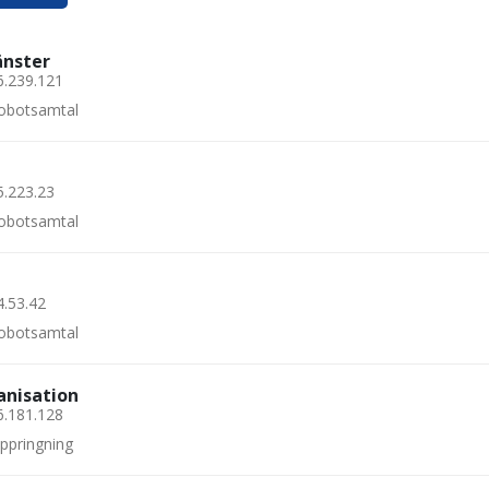
änster
6.239.121
 robotsamtal
5.223.23
 robotsamtal
4.53.42
 robotsamtal
anisation
6.181.128
uppringning