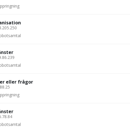
uppringning
anisation
8.205.250
 robotsamtal
änster
9.86.239
 robotsamtal
er eller frågor
.88.25
uppringning
änster
5.78.84
 robotsamtal