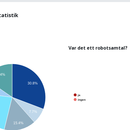
tatistik
Var det ett robotsamtal?
.4%
30.8%
ja
ingen
7.7%
15.4%