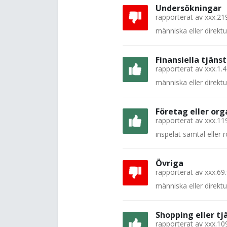
Undersökningar
rapporterat av
xxx.21
människa eller direkt
Finansiella tjänst
rapporterat av
xxx.1.
människa eller direkt
Företag eller org
rapporterat av
xxx.11
inspelat samtal eller
Övriga
rapporterat av
xxx.69
människa eller direkt
Shopping eller tj
rapporterat av
xxx.10