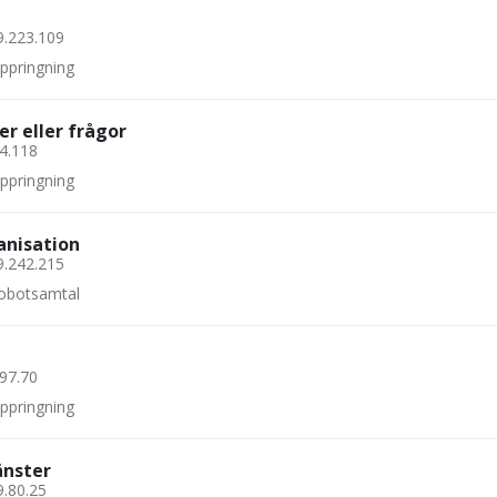
9.223.109
uppringning
er eller frågor
44.118
uppringning
anisation
9.242.215
 robotsamtal
.97.70
uppringning
änster
9.80.25