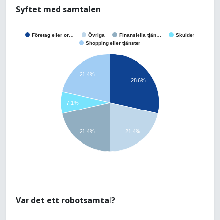
Syftet med samtalen
Företag eller or…
Övriga
Finansiella tjän…
Skulder
Shopping eller tjänster
21.4%
28.6%
7.1%
21.4%
21.4%
Var det ett robotsamtal?