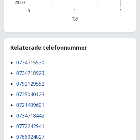
23:00
0
1
2
Tid
Relaterade telefonnummer
0734715530
0734718923
0792129552
0735040123
0721409601
0734718442
0772242941
0766924027