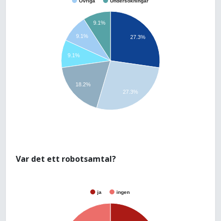
Övriga
Undersökningar
9.1%
9.1%
27.3%
9.1%
18.2%
27.3%
Var det ett robotsamtal?
ja
ingen