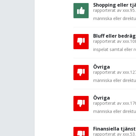
Shopping eller tj
rapporterat av
xxx.95
människa eller direkt
Bluff eller bedräg
rapporterat av
xxx.10
inspelat samtal eller
Övriga
rapporterat av
xxx.12
människa eller direkt
Övriga
rapporterat av
xxx.17
människa eller direkt
Finansiella tjänst
rapporterat av
xxx.53