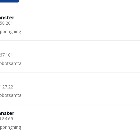
änster
.58.201
uppringning
.67.101
 robotsamtal
.127.22
 robotsamtal
änster
9.84.69
uppringning