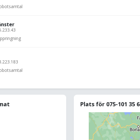
 robotsamtal
änster
5.233.43
uppringning
8.223.183
 robotsamtal
rmat
Plats för 075-101 35 