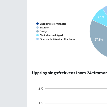
9.1%
Shopping eller tjänster
Skulder
Övriga
Bluff eller bedrägeri
Finansiella tjänster eller frågor
27.3%
Uppringningsfrekvens inom 24 timmar
2.0
1.5