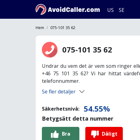
US
SE
Hem
075-101 35 62
075-101 35 62
Undrar du vem det är vem som ringer ell
+46 75 101 35 62? Vi har hittat värdef
telefonnummer.
Se fler detaljer
54.55%
Säkerhetsnivå:
Betygsätt detta nummer
Bra
Dåligt