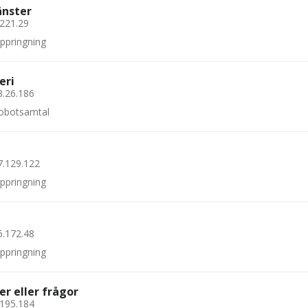
änster
.221.29
uppringning
eri
8.26.186
 robotsamtal
7.129.122
uppringning
6.172.48
uppringning
er eller frågor
.195.184