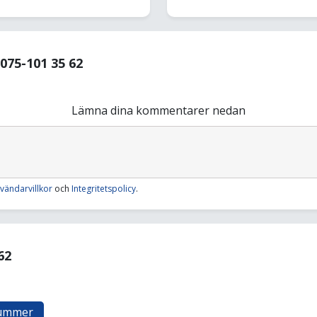
75-101 35 62
Lämna dina kommentarer nedan
vändarvillkor
och
Integritetspolicy
.
62
nummer