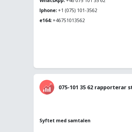
WhatsApp:
+46 075 101 35 62
Iphone:
+1 (075) 101-3562
e164:
+46751013562
075-101 35 62 rapporterar s
Syftet med samtalen