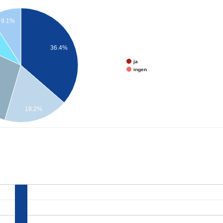
9.1%
36.4%
ja
ingen
18.2%