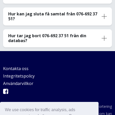
Hur kan jag sluta få samtal från 076-692 37
51?
Hur tar jag bort 076-692 37 51 från din
databas?
Kontakta oss
Integritetspolicy
Användarvillkor
AVSKYDANDE: Vi är inte en byrå för konsumentrapportering
We use cookies for traffic analysis, ads
enligt definitionen i någon statlig institution. AvoidCaller.com kan