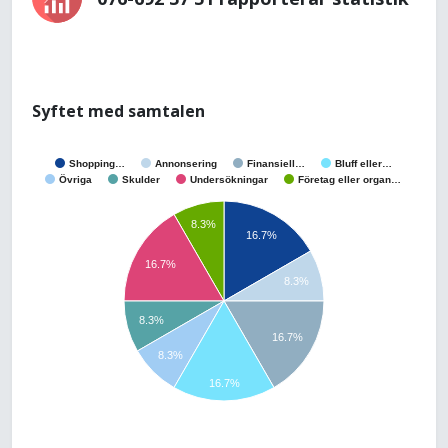
Syftet med samtalen
Shopping…
Annonsering
Finansiell…
Bluff eller…
Övriga
Skulder
Undersökningar
Företag eller organ…
8.3%
16.7%
16.7%
8.3%
8.3%
16.7%
8.3%
16.7%