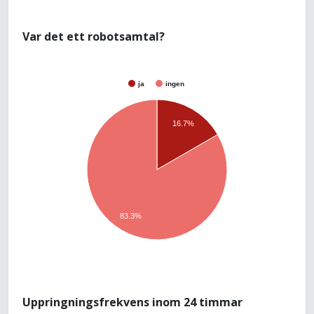
Var det ett robotsamtal?
ja
ingen
16.7%
83.3%
Uppringningsfrekvens inom 24 timmar