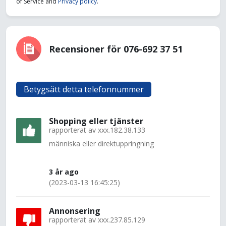
of Service and
Privacy policy
.
Recensioner för 076-692 37 51
Betygsätt detta telefonnummer
Shopping eller tjänster
rapporterat av
xxx.182.38.133
människa eller direktuppringning
3 år ago
(2023-03-13 16:45:25)
Annonsering
rapporterat av
xxx.237.85.129