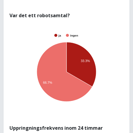
Var det ett robotsamtal?
ja
ingen
33.3%
66.7%
Uppringningsfrekvens inom 24 timmar