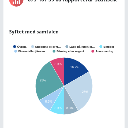
Syftet med samtalen
Övriga
Shopping eller tj…
Lägg på luren el…
Skulder
Finansiella tjänster…
Företag eller organi…
Annonsering
8.3%
16.7%
25%
25%
8.3%
8.3%
8.3%