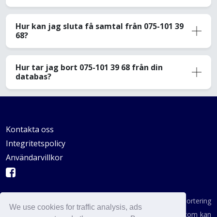
Hur kan jag sluta få samtal från 075-101 39
68?
Hur tar jag bort 075-101 39 68 från din
databas?
Kontakta oss
Integritetspolicy
Användarvillkor
AVSKYDANDE: Vi är inte en byrå för konsumentrapportering
We use cookies for traffic analysis, ads
enligt definitionen i någon statlig institution. AvoidCaller.com kan