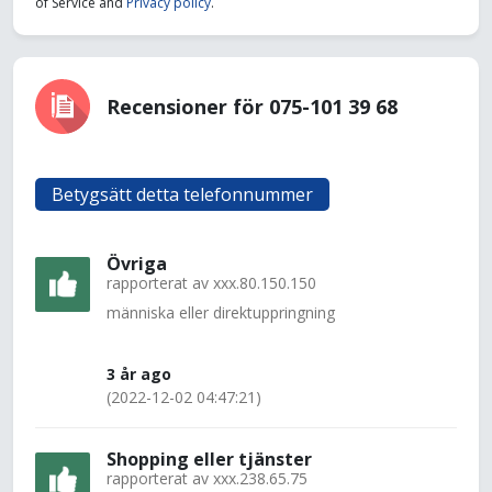
of Service and
Privacy policy
.
Recensioner för 075-101 39 68
Betygsätt detta telefonnummer
Övriga
rapporterat av
xxx.80.150.150
människa eller direktuppringning
3 år ago
(2022-12-02 04:47:21)
Shopping eller tjänster
rapporterat av
xxx.238.65.75