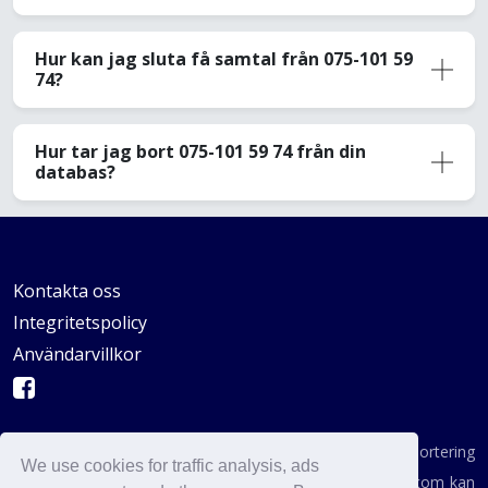
Hur kan jag sluta få samtal från 075-101 59
74?
Hur tar jag bort 075-101 59 74 från din
databas?
Kontakta oss
Integritetspolicy
Användarvillkor
AVSKYDANDE: Vi är inte en byrå för konsumentrapportering
We use cookies for traffic analysis, ads
enligt definitionen i någon statlig institution. AvoidCaller.com kan