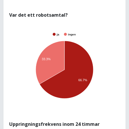
Var det ett robotsamtal?
ja
ingen
33.3%
66.7%
Uppringningsfrekvens inom 24 timmar