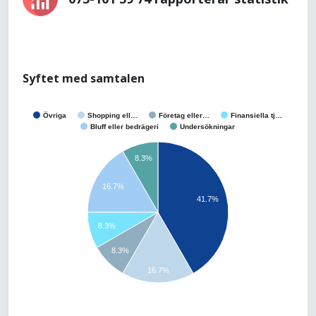
Syftet med samtalen
Övriga
Shopping ell…
Företag eller…
Finansiella tj…
Bluff eller bedrägeri
Undersökningar
8.3%
16.7%
41.7%
8.3%
8.3%
16.7%