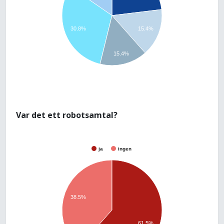
30.8%
15.4%
15.4%
Var det ett robotsamtal?
ja
ingen
38.5%
61.5%