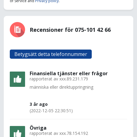
of Service and
Privacy policy
.
Recensioner för 075-101 42 66
Betygsätt detta telefonnummer
Finansiella tjänster eller frågor
rapporterat av
xxx.89.231.179
människa eller direktuppringning
3 år ago
(2022-12-05 22:30:51)
Övriga
rapporterat av
xxx.78.154.192