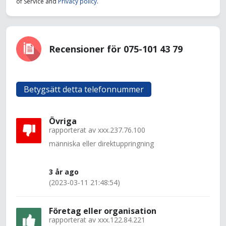
of Service and
Privacy policy
.
Recensioner för 075-101 43 79
Betygsätt detta telefonnummer
Övriga
rapporterat av
xxx.237.76.100
människa eller direktuppringning
3 år ago
(2023-03-11 21:48:54)
Företag eller organisation
rapporterat av
xxx.122.84.221