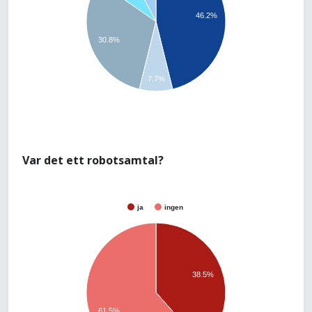
46.2%
30.8%
7.7%
Var det ett robotsamtal?
ja
ingen
38.5%
61.5%